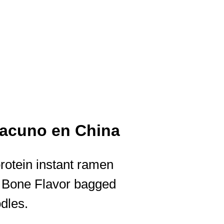
vacuno en China
protein instant ramen
k Bone Flavor bagged
dles.