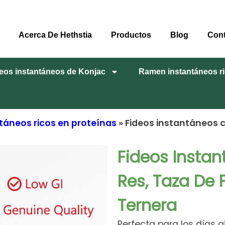
Acerca De Hethstia
Productos
Blog
Con
eos instantáneos de Konjac
Ramen instantáneos ri
áneos ricos en proteínas
» Fideos instantáneos 
Fideos Insta
Res, Taza De 
Ternera
Perfecta para los días a