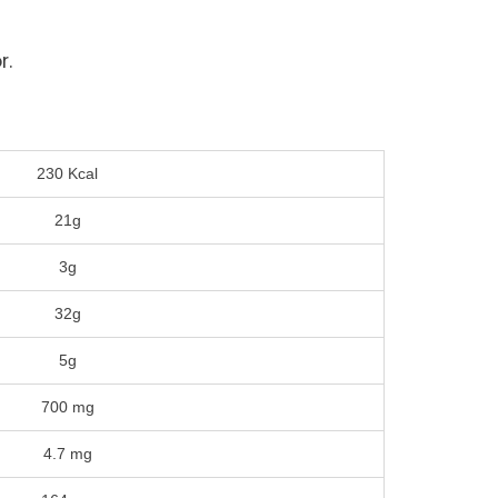
r.
230 Kcal
21g
3g
32g
5g
700 mg
4.7 mg