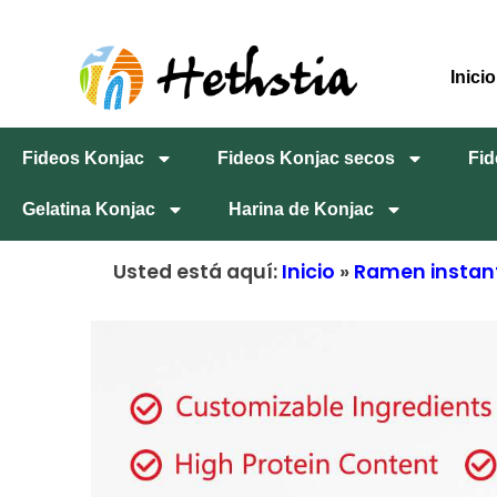
Inicio
Fideos Konjac
Fideos Konjac secos
Fid
Gelatina Konjac
Harina de Konjac
Usted está aquí:
Inicio
»
Ramen instant