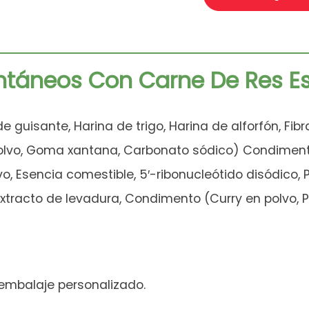
antáneos Con Carne De Res Es
de guisante, Harina de trigo, Harina de alforfón, Fib
polvo, Goma xantana, Carbonato sódico) Condimento
, Esencia comestible, 5′-ribonucleótido disódico, P
 Extracto de levadura, Condimento (Curry en polvo, Pi
 embalaje personalizado.