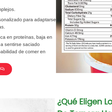
plejos.
sonalizado para adaptarse
as.
ca en proteínas, baja en
a a sentirse saciado
babilidad de comer en
!
¿Qué Eligen L