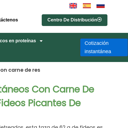
Centro De Distribución
táctenos
cos en proteínas
Cotización
instantánea
con carne de res
ntáneos Con Carne De
Fideos Picantes De
jetreados, esta taza de 62 g de fideos es