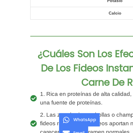
Potasio
Calcio
¿Cuáles Son Los Efec
De Los Fideos Inst
Carne De R
1. Rica en proteínas de alta calidad
una fuente de proteínas.
2. Las zanahorias, cebollas o cham
WhatsApp
fideos ramen instantáneos aportan n
carecen los fideos ramen normales.
Email