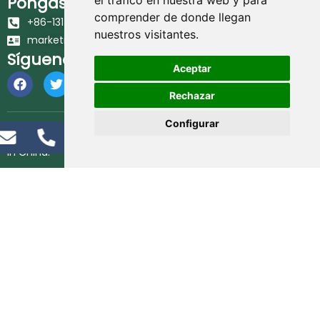
Póngase en contacto
el tráfico en nuestra web y para
comprender de donde llegan
+86-131-6617-7383
nuestros visitantes.
marketing@hethstia.com
Síguenos
Aceptar
Rechazar
Configurar
© 2025 Hethstia. All Rights Reserved. Best Konjac Food Brand
in China.