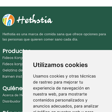
Hethstia es una marca de comida sana que ofrece opciones para
las personas que quieren comer sano cada día.
Productos
Fideos Konjac
Utilizamos cookies
Fideos konjac instantáneos
Gelatina de konjac
Usamos cookies y otras técnicas
Ramen instantáneo rico en proteínas
de rastreo para mejorar tu
Quiénes somos
experiencia de navegación en
nuestra web, para mostrarte
Acerca de Hethstia
contenidos personalizados y
Distribuidor
anuncios adecuados, para analizar