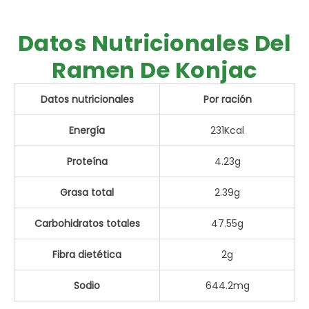
Datos Nutricionales Del
Ramen De Konjac
Datos nutricionales
Por ración
Energía
231Kcal
Proteína
4.23g
Grasa total
2.39g
Carbohidratos totales
47.55g
Fibra dietética
2g
Sodio
644.2mg