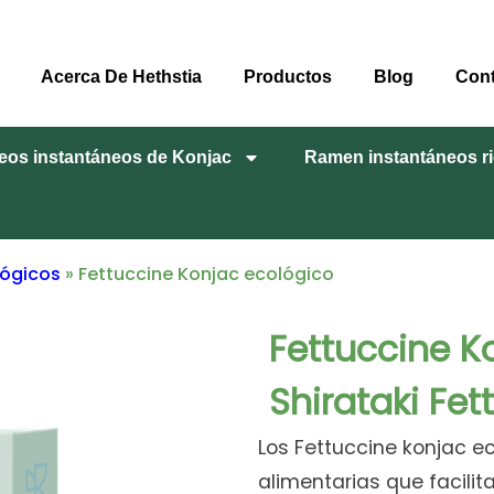
Acerca De Hethstia
Productos
Blog
Con
eos instantáneos de Konjac
Ramen instantáneos ri
lógicos
»
Fettuccine Konjac ecológico
Fettuccine K
Shirataki Fe
Los Fettuccine konjac ec
alimentarias que facilit