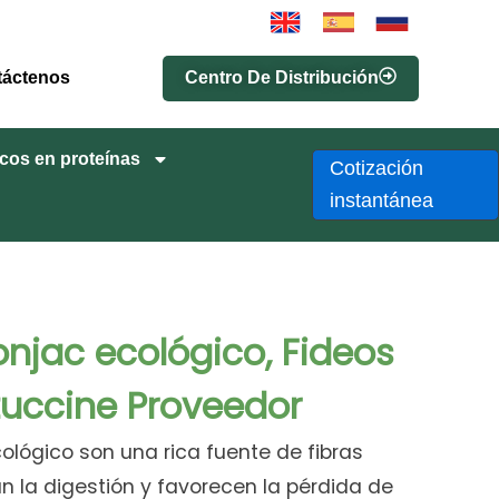
Centro De Distribución
táctenos
cos en proteínas
Cotización
instantánea
onjac ecológico, Fideos
ttuccine Proveedor
ológico son una rica fuente de fibras
an la digestión y favorecen la pérdida de