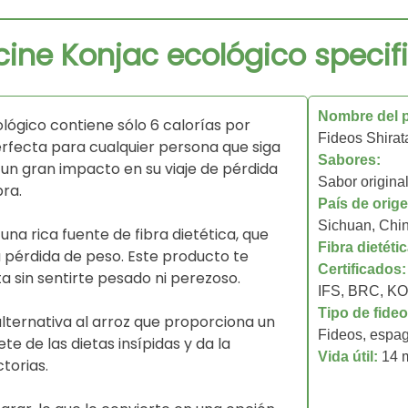
cine Konjac ecológico specif
Nombre del 
lógico contiene sólo 6 calorías por
Fideos Shirat
perfecta para cualquier persona que siga
Sabores:
 un gran impacto en su viaje de pérdida
Sabor origina
bra.
País de orige
Sichuan, Chi
una rica fuente de fibra dietética, que
Fibra dietéti
la pérdida de peso. Este producto te
Certificados:
 sin sentirte pesado ni perezoso.
IFS, BRC, 
Tipo de fideo
lternativa al arroz que proporciona un
Fideos, espagu
te de las dietas insípidas y da la
Vida útil:
14 
torias.