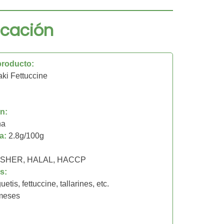
icación
producto:
aki Fettuccine
l
n:
na
ca:
2.8g/100g
KOSHER, HALAL, HACCP
s:
etis, fettuccine, tallarines, etc.
meses