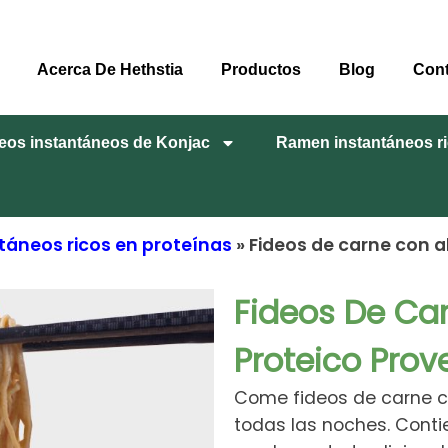
Acerca De Hethstia
Productos
Blog
Con
eos instantáneos de Konjac
Ramen instantáneos ri
áneos ricos en proteínas
» Fideos de carne con a
Fideos De Ca
Proteico Prov
Come fideos de carne co
todas las noches. Cont