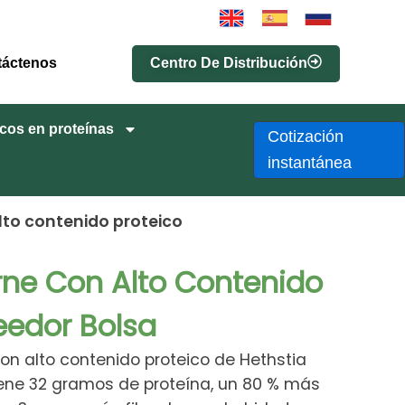
Centro De Distribución
táctenos
cos en proteínas
Cotización
instantánea
lto contenido proteico
rne Con Alto Contenido
eedor Bolsa
n alto contenido proteico de Hethstia
iene 32 gramos de proteína, un 80 % más