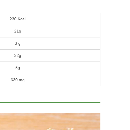
230 Kcal
21g
3 g
32g
5g
630 mg