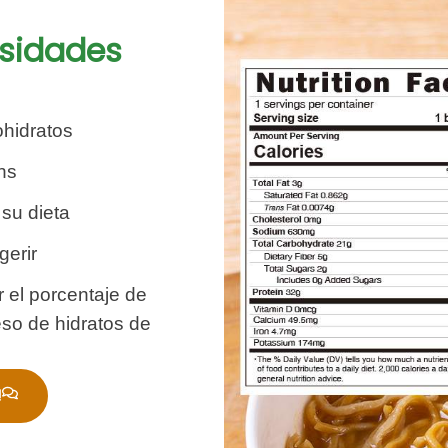
esidades
ohidratos
ns
 su dieta
gerir
 el porcentaje de
eso de hidratos de
!