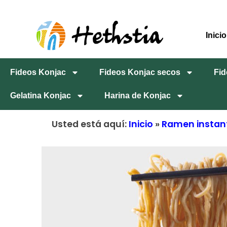
Inicio
Fideos Konjac
Fideos Konjac secos
Fid
Gelatina Konjac
Harina de Konjac
Usted está aquí:
Inicio
»
Ramen instant