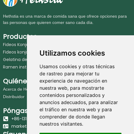
Hethstia es una marca de comida sana que ofrece opciones para
las personas que quieren comer sano cada día.
Productos
Fideos Konjac
Utilizamos cookies
Fideos konjac instantáneos
Gelatina de konjac
Usamos cookies y otras técnicas
Ramen instantáneo rico en proteínas
de rastreo para mejorar tu
Quiénes somos
experiencia de navegación en
nuestra web, para mostrarte
Acerca de Hethstia
contenidos personalizados y
Distribuidor
anuncios adecuados, para analizar
Póngase en contacto
el tráfico en nuestra web y para
comprender de donde llegan
+86-131-6617-7383
nuestros visitantes.
marketing@hethstia.com