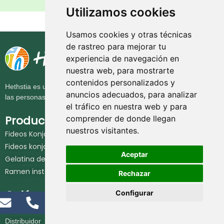
Utilizamos cookies
Usamos cookies y otras técnicas
de rastreo para mejorar tu
experiencia de navegación en
nuestra web, para mostrarte
contenidos personalizados y
Hethstia es una marca de comida sana que ofrece opciones para
anuncios adecuados, para analizar
las personas que quieren comer sano cada día.
el tráfico en nuestra web y para
Productos
comprender de donde llegan
nuestros visitantes.
Fideos Konjac
Fideos konjac instantáneos
Aceptar
Gelatina de konjac
Ramen instantáneo rico en proteínas
Rechazar
Quiénes somos
Configurar
Acerca de Hethstia
Distribuidor